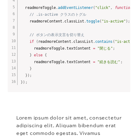
  readmoreToggle
.
addEventListener
(
"click"
,
function
(
)
// .is-active クラスのトグル
    readmoreContent
.
classList
.
toggle
(
"is-active"
)
;
// ボタンの表示文言を切り替え
if
(
readmoreContent
.
classList
.
contains
(
"is-active
      readmoreToggle
.
textContent 
=
"閉じる"
;
}
else
{
      readmoreToggle
.
textContent 
=
"続きを読む"
;
}
}
)
;
}
)
;
Lorem ipsum dolor sit amet, consectetur
adipiscing elit. Aliquam bibendum erat
eget commodo egestas. Vivamus