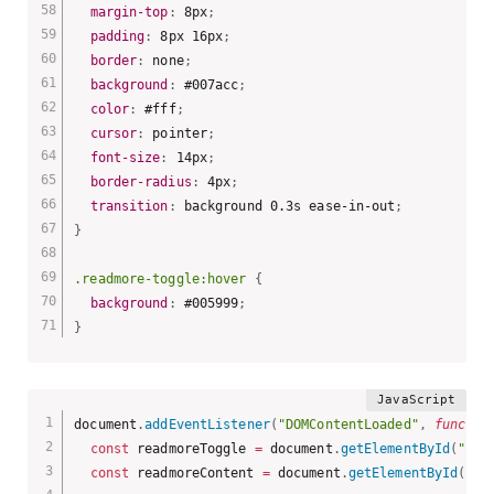
margin-top
:
 8px
;
padding
:
 8px 16px
;
border
:
 none
;
background
:
 #007acc
;
color
:
 #fff
;
cursor
:
 pointer
;
font-size
:
 14px
;
border-radius
:
 4px
;
transition
:
 background 0.3s ease-in-out
;
}
.readmore-toggle:hover
{
background
:
 #005999
;
}
document
.
addEventListener
(
"DOMContentLoaded"
,
functio
const
 readmoreToggle 
=
 document
.
getElementById
(
"rea
const
 readmoreContent 
=
 document
.
getElementById
(
"re