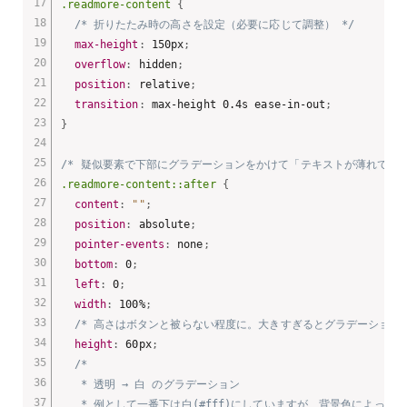
.readmore-content
{
/* 折りたたみ時の高さを設定（必要に応じて調整） */
max-height
:
 150px
;
overflow
:
 hidden
;
position
:
 relative
;
transition
:
 max-height 0.4s ease-in-out
;
}
/* 疑似要素で下部にグラデーションをかけて「テキストが薄れていく
.readmore-content::after
{
content
:
""
;
position
:
 absolute
;
pointer-events
:
 none
;
bottom
:
 0
;
left
:
 0
;
width
:
 100%
;
/* 高さはボタンと被らない程度に。大きすぎるとグラデーション領
height
:
 60px
;
/*

   * 透明 → 白 のグラデーション

   * 例として一番下は白(#fff)にしていますが、背景色によって調