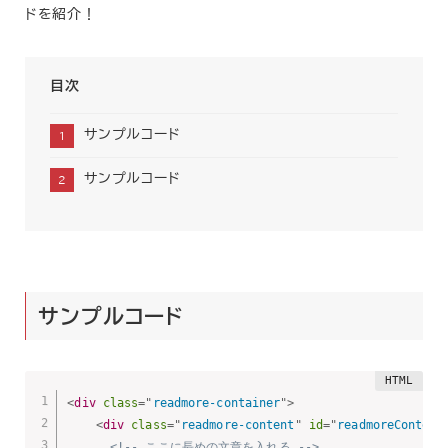
ドを紹介！
目次
サンプルコード
サンプルコード
サンプルコード
<
div
class
=
"
readmore-container
"
>
<
div
class
=
"
readmore-content
"
id
=
"
readmoreContent
<!-- ここに長めの文章を入れる -->