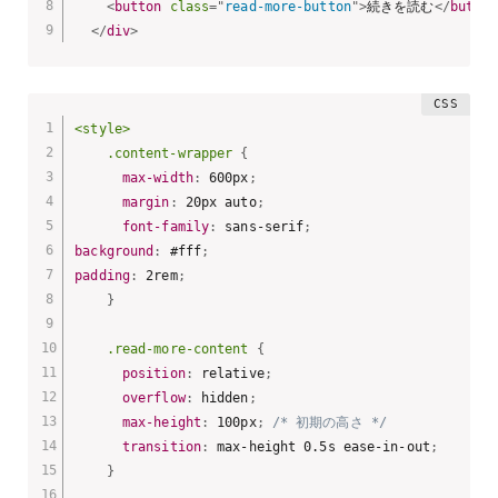
eros et sapien iaculis hendrerit. Sed
<
button
class
=
"
read-more-button
"
>
続きを読む
</
button
lobortis, velit non pulvinar mattis, nulla
</
div
>
leo congue elit, eget pellentesque
metus urna eget lorem. Integer ac
dignissim quam. Sed quis urna magna.
<style>

Curabitur auctor neque a eros porttitor
    .content-wrapper
{
ullamcorper.
max-width
:
 600px
;
margin
:
 20px auto
;
Praesent commodo, orci ut facilisis
font-family
:
 sans-serif
;
dignissim, tortor mi euismod sem, sed
background
:
 #fff
;
eleifend massa justo eget felis. Duis
padding
:
 2rem
;
fermentum elementum risus id
}
vestibulum. Morbi interdum faucibus
.read-more-content
{
augue, at consectetur sapien tincidunt
position
:
 relative
;
eget.
overflow
:
 hidden
;
max-height
:
 100px
;
/* 初期の高さ */
transition
:
 max-height 0.5s ease-in-out
;
}