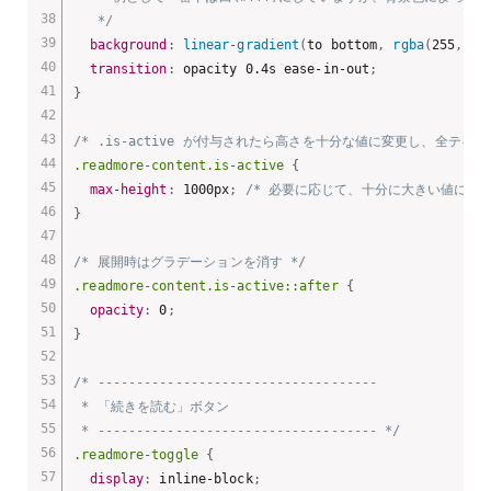
   */
background
:
linear-gradient
(
to bottom
,
rgba
(
255
,
 25
transition
:
 opacity 0.4s ease-in-out
;
}
/* .is-active が付与されたら高さを十分な値に変更し、全テキ
.readmore-content.is-active
{
max-height
:
 1000px
;
/* 必要に応じて、十分に大きい値にする
}
/* 展開時はグラデーションを消す */
.readmore-content.is-active::after
{
opacity
:
 0
;
}
/* ------------------------------------

 * 「続きを読む」ボタン

 * ------------------------------------ */
.readmore-toggle
{
display
:
 inline-block
;