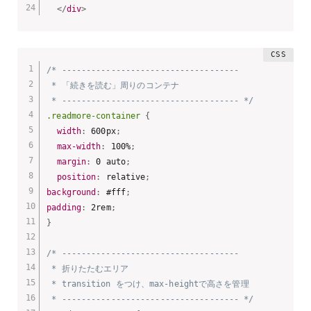
</
div
>
/* ------------------------------------

 * 「続きを読む」周りのコンテナ

 * ------------------------------------ */
.readmore-container
{
width
:
 600px
;
max-width
:
 100%
;
margin
:
 0 auto
;
position
:
 relative
;
background
:
 #fff
;
padding
:
 2rem
;
}
/* ------------------------------------

 * 折りたたむエリア 

 * transition をつけ、max-heightで高さを管理

 * ------------------------------------ */