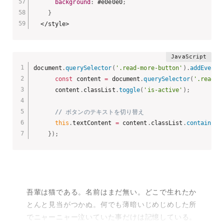
background
:
 #e0e0e0
;
}
  </style>
document
.
querySelector
(
'.read-more-button'
)
.
addEventL
const
 content 
=
 document
.
querySelector
(
'.read-m
      content
.
classList
.
toggle
(
'is-active'
)
;
// ボタンのテキストを切り替え
this
.
textContent 
=
 content
.
classList
.
contains
(
'
}
)
;
吾輩は猫である。名前はまだ無い。どこで生れたか
とんと見当がつかぬ。何でも薄暗いじめじめした所
でニャーニャー泣いていた事だけは記憶している。