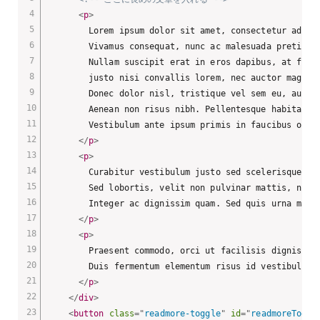
<
p
>
        Lorem ipsum dolor sit amet, consectetur adipis
        Vivamus consequat, nunc ac malesuada pretium, 
        Nullam suscipit erat in eros dapibus, at fring
        justo nisi convallis lorem, nec auctor magna l
        Donec dolor nisl, tristique vel sem eu, auctor
        Aenean non risus nibh. Pellentesque habitant m
        Vestibulum ante ipsum primis in faucibus orci 
</
p
>
<
p
>
        Curabitur vestibulum justo sed scelerisque ult
        Sed lobortis, velit non pulvinar mattis, nulla
        Integer ac dignissim quam. Sed quis urna magna
</
p
>
<
p
>
        Praesent commodo, orci ut facilisis dignissim,
        Duis fermentum elementum risus id vestibulum. 
</
p
>
</
div
>
<
button
class
=
"
readmore-toggle
"
id
=
"
readmoreToggl