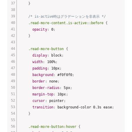
}
/* is-active時はグラデーションを非表示 */
.read-more-content.is-active::before
{
opacity
:
 0
;
}
.read-more-button
{
display
:
 block
;
width
:
 100%
;
padding
:
 10px
;
background
:
 #f0f0f0
;
border
:
 none
;
border-radius
:
 5px
;
margin-top
:
 10px
;
cursor
:
 pointer
;
transition
:
 background-color 0.3s ease
;
}
.read-more-button:hover
{