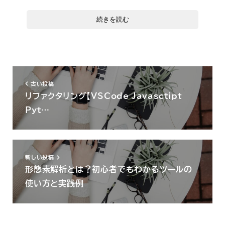
吾輩はここで始めて人間というものを見た。
続きを読む
しかもあとで聞くとそれは書生という人間中で一番
獰悪な種族であったそうだ。この書生というのは
時々我々を捕まえて煮て食うという話である。しか
しその当時は何という考もなかったから別段恐しい
とも思わなかった。
古い投稿
ただ彼の掌に載せられてスーと持ち上げられた時何
リファクタリング【VSCode Javasctipt
だかフワフワした感じがあったばかりである。掌の
Pyt…
上で少し落ちついて書生の顔を見たのがいわゆる人
間というものの見始めであろう。この時妙なものだ
と思った。
新しい投稿
というのは眼がいくつもついている。後でこの事を
形態素解析とは？初心者でもわかるツールの
知った時、以前から猫にいくつも眼をつけていると
使い方と実践例
言う人を見たことがあるのを思い出した。