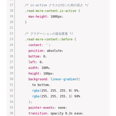
/* is-active クラスが付いた時の高さ */
.read-more-content.is-active
{
max-height
:
 1000px
;
}
/* グラデーションの疑似要素 */
.read-more-content::before
{
content
:
''
;
position
:
 absolute
;
bottom
:
 0
;
left
:
 0
;
width
:
 100%
;
height
:
 100px
;
background
:
linear-gradient
(
        to bottom
,
rgba
(
255
,
 255
,
 255
,
 0
)
 0%
,
rgba
(
255
,
 255
,
 255
,
 1
)
 90%

)
;
pointer-events
:
 none
;
transition
:
 opacity 0.3s ease
;