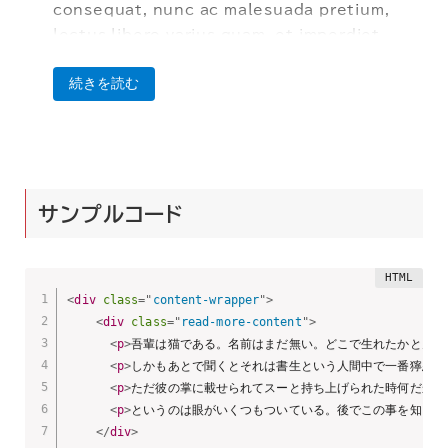
consequat, nunc ac malesuada pretium,
lectus libero varius quam, et imperdiet
neque arcu nec est. Nullam suscipit
続きを読む
erat in eros dapibus, at fringilla orci
semper. Sed suscipit, lorem in laoreet
interdum, justo nisi convallis lorem, nec
auctor magna lorem a massa. Duis sit
amet condimentum velit. Donec dolor
サンプルコード
nisl, tristique vel sem eu, auctor
consequat urna. Aenean non risus nibh.
Pellentesque habitant morbi tristique
senectus et netus et malesuada fames
<
div
class
=
"
content-wrapper
"
>
ac turpis egestas. Vestibulum ante
<
div
class
=
"
read-more-content
"
>
ipsum primis in faucibus orci luctus et
<
p
>
吾輩は猫である。名前はまだ無い。どこで生れたかとんと
ultrices posuere cubilia curae;
<
p
>
しかもあとで聞くとそれは書生という人間中で一番獰悪な
<
p
>
ただ彼の掌に載せられてスーと持ち上げられた時何だかフ
Curabitur vestibulum justo sed
<
p
>
というのは眼がいくつもついている。後でこの事を知った
scelerisque ultricies. Donec tempor
</
div
>