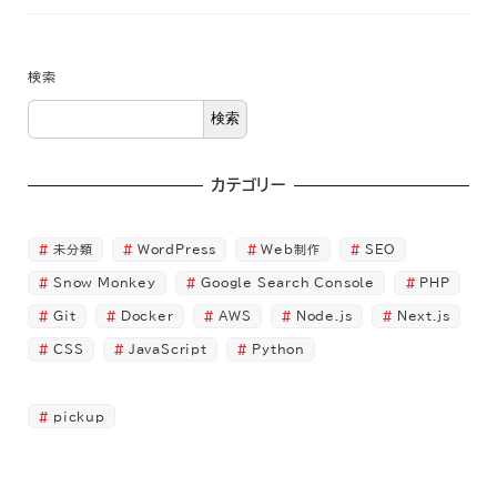
検索
検索
カテゴリー
未分類
WordPress
Web制作
SEO
Snow Monkey
Google Search Console
PHP
Git
Docker
AWS
Node.js
Next.js
CSS
JavaScript
Python
pickup