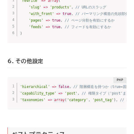
'rewrite'
=
>
array
(
'slug'
=
>
'products'
,
// URLのスラッグ
'with_front'
=
>
true
,
// パーマリンク構造の先頭部分を
'pages'
=
>
true
,
// ページ分割を有効にするか
'feeds'
=
>
true
,
// フィードを有効にするか
)
6. その他設定
'hierarchical'
=
>
false
,
// 階層構造を持つか（true=固定ペ
'capability_type'
=
>
'post'
,
// 権限タイプ（'post'または'
'taxonomies'
=
>
array
(
'category'
,
'post_tag'
)
,
// 既