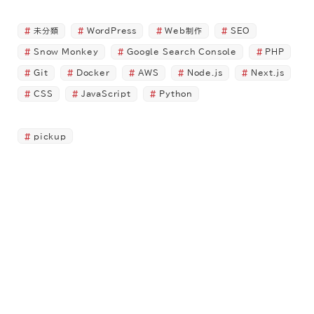
未分類
WordPress
Web制作
SEO
Snow Monkey
Google Search Console
PHP
Git
Docker
AWS
Node.js
Next.js
CSS
JavaScript
Python
pickup