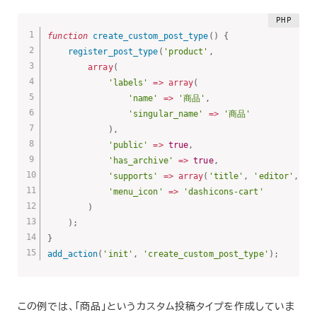
function
create_custom_post_type
(
)
{
register_post_type
(
'product'
,
array
(
'labels'
=
>
array
(
'name'
=
>
'商品'
,
'singular_name'
=
>
'商品'
)
,
'public'
=
>
true
,
'has_archive'
=
>
true
,
'supports'
=
>
array
(
'title'
,
'editor'
,
't
'menu_icon'
=
>
'dashicons-cart'
)
)
;
}
add_action
(
'init'
,
'create_custom_post_type'
)
;
この例では、「商品」というカスタム投稿タイプを作成していま