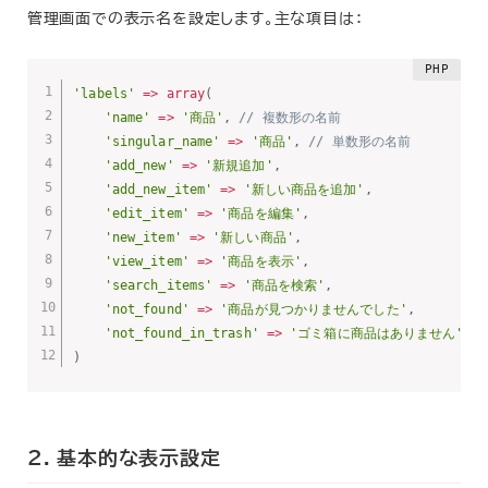
管理画面での表示名を設定します。主な項目は：
'labels'
=
>
array
(
'name'
=
>
'商品'
,
// 複数形の名前
'singular_name'
=
>
'商品'
,
// 単数形の名前
'add_new'
=
>
'新規追加'
,
'add_new_item'
=
>
'新しい商品を追加'
,
'edit_item'
=
>
'商品を編集'
,
'new_item'
=
>
'新しい商品'
,
'view_item'
=
>
'商品を表示'
,
'search_items'
=
>
'商品を検索'
,
'not_found'
=
>
'商品が見つかりませんでした'
,
'not_found_in_trash'
=
>
'ゴミ箱に商品はありません'
)
2. 基本的な表示設定