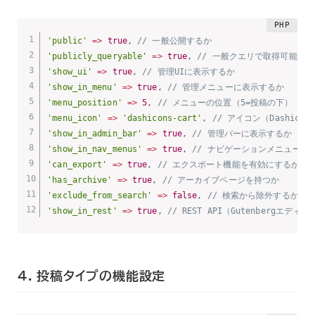
'public'
=
>
true
,
// 一般公開するか
'publicly_queryable'
=
>
true
,
// 一般クエリで取得可能か
'show_ui'
=
>
true
,
// 管理UIに表示するか
'show_in_menu'
=
>
true
,
// 管理メニューに表示するか
'menu_position'
=
>
5
,
// メニューの位置（5=投稿の下）
'menu_icon'
=
>
'dashicons-cart'
,
// アイコン（Dashico
'show_in_admin_bar'
=
>
true
,
// 管理バーに表示するか
'show_in_nav_menus'
=
>
true
,
// ナビゲーションメニューに
'can_export'
=
>
true
,
// エクスポート機能を有効にするか
'has_archive'
=
>
true
,
// アーカイブページを持つか
'exclude_from_search'
=
>
false
,
// 検索から除外するか
'show_in_rest'
=
>
true
,
// REST API（Gutenbergエ
4. 投稿タイプの機能設定