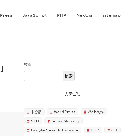
Press
JavaScript
PHP
Next.js
sitemap
検索
」
検索
カテゴリー
未分類
WordPress
Web制作
SEO
Snow Monkey
Google Search Console
PHP
Git