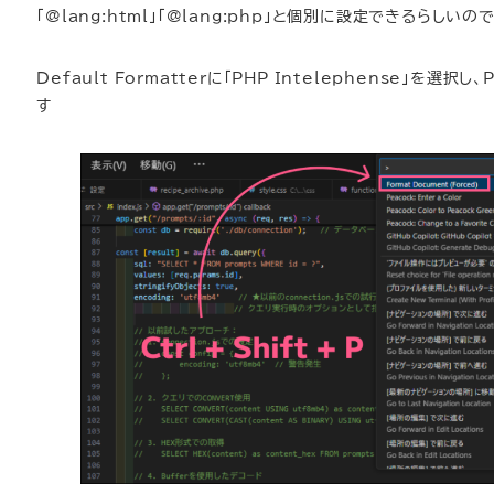
「@lang:html」「@lang:php」と個別に設定できるらしい
Default Formatterに「PHP Intelephense」を選択
す