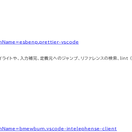
temName=esbenp.prettier-vscode
スハイライトや、入力補完、定義元へのジャンプ、リファレンスの検索、lint 
temName=bmewburn.vscode-intelephense-client