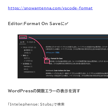
https://snowantenna.com/vscode-format
Editor:Format On Save
に✅
WordPressの関数エラーの表示を消す
「Intelephense: Stubs」で検索