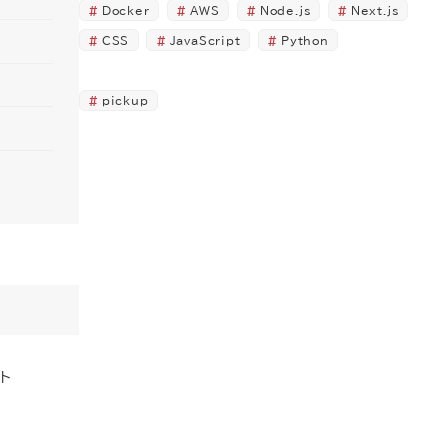
Docker
AWS
Node.js
Next.js
CSS
JavaScript
Python
pickup
ット