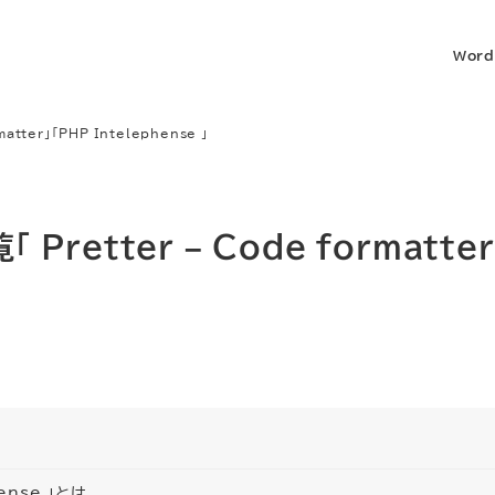
Word
tter」「PHP Intelephense 」
retter – Code formatter
hense 」とは